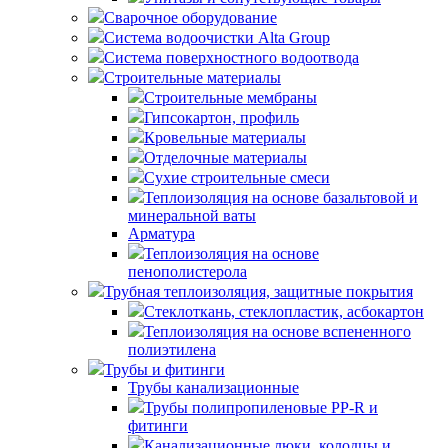
Сварочное оборудование
Система водоочистки Alta Group
Система поверхностного водоотвода
Строительные материалы
Строительные мембраны
Гипсокартон, профиль
Кровельные материалы
Отделочные материалы
Сухие строительные смеси
Теплоизоляция на основе базальтовой и
минеральной ваты
Арматура
Теплоизоляция на основе
пенополистерола
Трубная теплоизоляция, защитные покрытия
Стеклоткань, стеклопластик, асбокартон
Теплоизоляция на основе вспененного
полиэтилена
Трубы и фитинги
Трубы канализационные
Трубы полипропиленовые PP-R и
фитинги
Канализационные люки, колодцы и