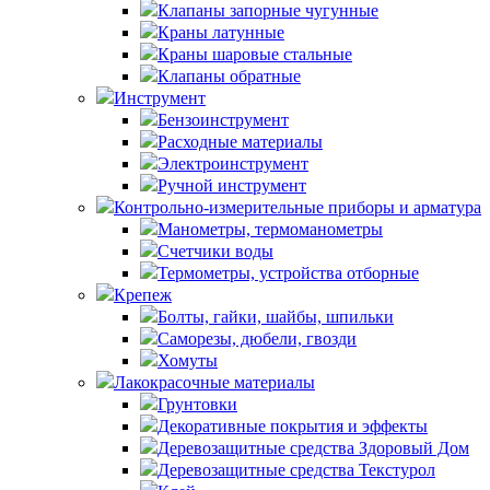
Клапаны запорные чугунные
Краны латунные
Краны шаровые стальные
Клапаны обратные
Инструмент
Бензоинструмент
Расходные материалы
Электроинструмент
Ручной инструмент
Контрольно-измерительные приборы и арматура
Манометры, термоманометры
Счетчики воды
Термометры, устройства отборные
Крепеж
Болты, гайки, шайбы, шпильки
Саморезы, дюбели, гвозди
Хомуты
Лакокрасочные материалы
Грунтовки
Декоративные покрытия и эффекты
Деревозащитные средства Здоровый Дом
Деревозащитные средства Текстурол