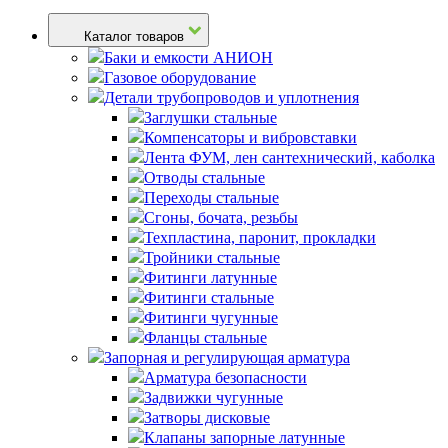
Каталог товаров
Баки и емкости АНИОН
Газовое оборудование
Детали трубопроводов и уплотнения
Заглушки стальные
Компенсаторы и вибровставки
Лента ФУМ, лен сантехнический, каболка
Отводы стальные
Переходы стальные
Сгоны, бочата, резьбы
Техпластина, паронит, прокладки
Тройники стальные
Фитинги латунные
Фитинги стальные
Фитинги чугунные
Фланцы стальные
Запорная и регулирующая арматура
Арматура безопасности
Задвижки чугунные
Затворы дисковые
Клапаны запорные латунные