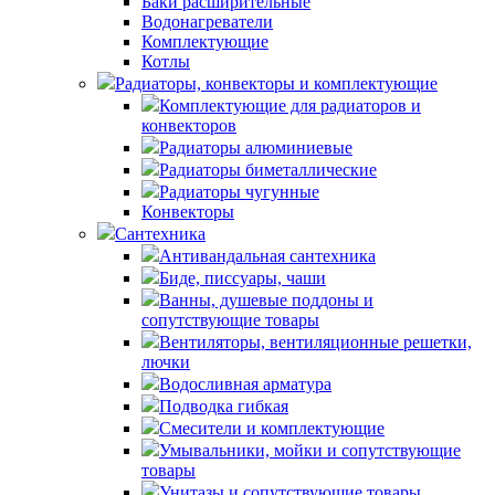
Баки расширительные
Водонагреватели
Комплектующие
Котлы
Радиаторы, конвекторы и комплектующие
Комплектующие для радиаторов и
конвекторов
Радиаторы алюминиевые
Радиаторы биметаллические
Радиаторы чугунные
Конвекторы
Сантехника
Антивандальная сантехника
Биде, писсуары, чаши
Ванны, душевые поддоны и
сопутствующие товары
Вентиляторы, вентиляционные решетки,
лючки
Водосливная арматура
Подводка гибкая
Смесители и комплектующие
Умывальники, мойки и сопутствующие
товары
Унитазы и сопутствующие товары