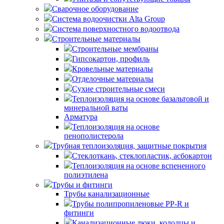
Сварочное оборудование
Система водоочистки Alta Group
Система поверхностного водоотвода
Строительные материалы
Строительные мембраны
Гипсокартон, профиль
Кровельные материалы
Отделочные материалы
Сухие строительные смеси
Теплоизоляция на основе базальтовой и
минеральной ваты
Арматура
Теплоизоляция на основе
пенополистерола
Трубная теплоизоляция, защитные покрытия
Стеклоткань, стеклопластик, асбокартон
Теплоизоляция на основе вспененного
полиэтилена
Трубы и фитинги
Трубы канализационные
Трубы полипропиленовые PP-R и
фитинги
Канализационные люки, колодцы и