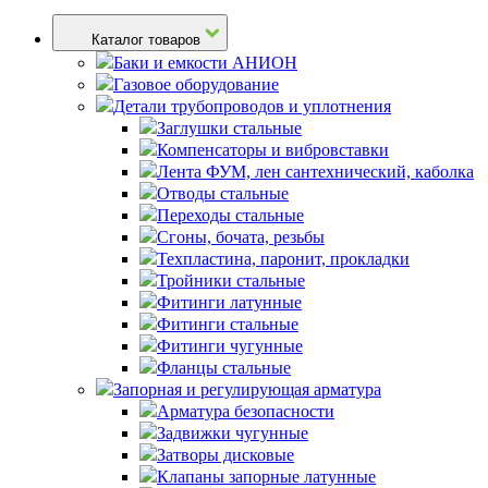
Каталог товаров
Баки и емкости АНИОН
Газовое оборудование
Детали трубопроводов и уплотнения
Заглушки стальные
Компенсаторы и вибровставки
Лента ФУМ, лен сантехнический, каболка
Отводы стальные
Переходы стальные
Сгоны, бочата, резьбы
Техпластина, паронит, прокладки
Тройники стальные
Фитинги латунные
Фитинги стальные
Фитинги чугунные
Фланцы стальные
Запорная и регулирующая арматура
Арматура безопасности
Задвижки чугунные
Затворы дисковые
Клапаны запорные латунные