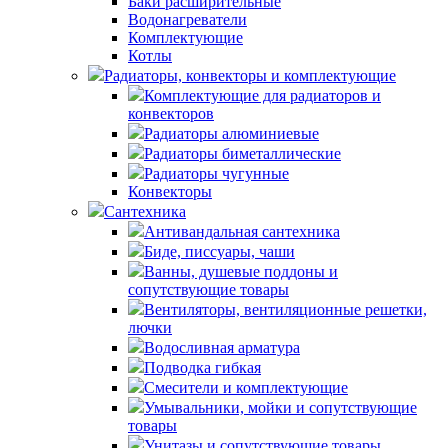
Баки расширительные
Водонагреватели
Комплектующие
Котлы
Радиаторы, конвекторы и комплектующие
Комплектующие для радиаторов и
конвекторов
Радиаторы алюминиевые
Радиаторы биметаллические
Радиаторы чугунные
Конвекторы
Сантехника
Антивандальная сантехника
Биде, писсуары, чаши
Ванны, душевые поддоны и
сопутствующие товары
Вентиляторы, вентиляционные решетки,
лючки
Водосливная арматура
Подводка гибкая
Смесители и комплектующие
Умывальники, мойки и сопутствующие
товары
Унитазы и сопутствующие товары