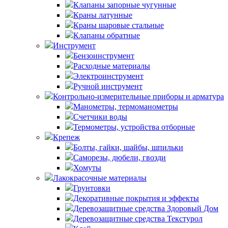
Клапаны запорные чугунные
Краны латунные
Краны шаровые стальные
Клапаны обратные
Инструмент
Бензоинструмент
Расходные материалы
Электроинструмент
Ручной инструмент
Контрольно-измерительные приборы и арматура
Манометры, термоманометры
Счетчики воды
Термометры, устройства отборные
Крепеж
Болты, гайки, шайбы, шпильки
Саморезы, дюбели, гвозди
Хомуты
Лакокрасочные материалы
Грунтовки
Декоративные покрытия и эффекты
Деревозащитные средства Здоровый Дом
Деревозащитные средства Текстурол