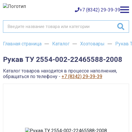
+7 (8342) 29-39-39
Главная страница
Каталог
Хозтовары
Рукав 
Каталог товаров
Рукав ТУ 2554-002-22465588-2008
О компании
Баки и емкости АНИОН
Газовое оборудование
Каталог товаров находится в процессе наполнения,
Детали трубопроводов и уплотнения
Оплата
обращаться по телефону -
+7 (8342) 29-39-39
Запорная и регулирующая арматура
Инструмент
Контрольно-измерительные приборы и арматура
Доставка
Крепеж
Лакокрасочные материалы
Возврат товара
Насосное оборудование
Пожарное оборудование
Отопительное оборудование
Контакты
Радиаторы, конвекторы и комплектующие
Сантехника