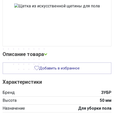
Сварочное оборудование
Система водоочистки Alta Group
Система поверхностного водоотвода
Строительные материалы
Трубная теплоизоляция, защитные покрытия
Трубы и фитинги
Фильтры, грязевики, элеваторы
Хозтовары
Электротехнические товары
Описание товара
Описание и фото товара, технические характеристики, габариты,
Добавить в избранное
внешний вид и цвет, страна производства, а также сертификаты
и паспорта носят справочный характер и основываются на последних
доступных сведениях от производителя. Производитель оставляет
Характеристики
за собой право изменить параметры без предварительного
уведомления продавца. Предложение не является публичной
офертой.
Бренд
ЗУБР
Высота
50 мм
Назначение
Для уборки пола