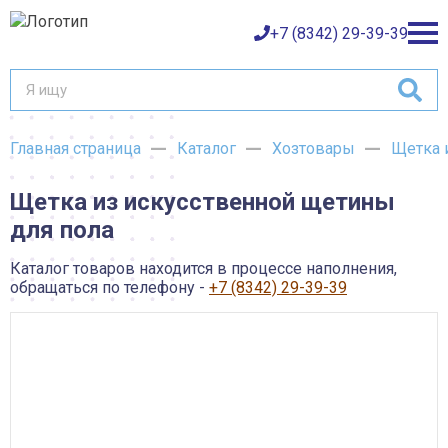
+7 (8342) 29-39-39
Главная страница
Каталог
Хозтовары
Щетка 
Каталог товаров
Щетка из искусственной щетины
О компании
Баки и емкости АНИОН
для пола
Газовое оборудование
Детали трубопроводов и уплотнения
Оплата
Запорная и регулирующая арматура
Каталог товаров находится в процессе наполнения,
Инструмент
обращаться по телефону -
+7 (8342) 29-39-39
Контрольно-измерительные приборы и арматура
Доставка
Крепеж
Лакокрасочные материалы
Возврат товара
Насосное оборудование
Пожарное оборудование
Отопительное оборудование
Контакты
Радиаторы, конвекторы и комплектующие
Сантехника