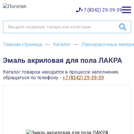
+7 (8342) 29-39-39
Главная страница
Каталог
Лакокрасочные матер
Каталог товаров
Эмаль акриловая для пола ЛАКРА
О компании
Баки и емкости АНИОН
Газовое оборудование
Каталог товаров находится в процессе наполнения,
Детали трубопроводов и уплотнения
Оплата
обращаться по телефону -
+7 (8342) 29-39-39
Запорная и регулирующая арматура
Инструмент
Контрольно-измерительные приборы и арматура
Доставка
Крепеж
Лакокрасочные материалы
Возврат товара
Насосное оборудование
Пожарное оборудование
Отопительное оборудование
Контакты
Радиаторы, конвекторы и комплектующие
Сантехника