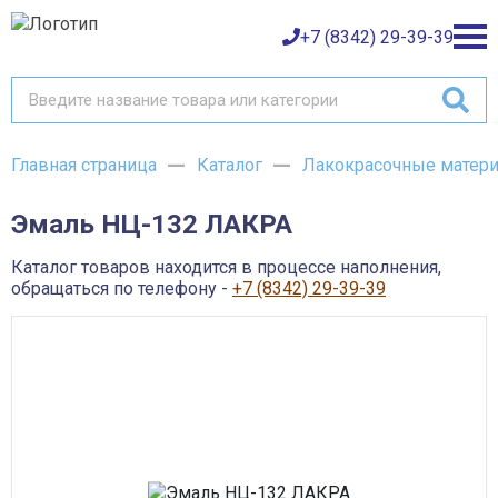
+7 (8342) 29-39-39
Главная страница
Каталог
Лакокрасочные матер
Каталог товаров
Эмаль НЦ-132 ЛАКРА
О компании
Баки и емкости АНИОН
Газовое оборудование
Каталог товаров находится в процессе наполнения,
Детали трубопроводов и уплотнения
Оплата
обращаться по телефону -
+7 (8342) 29-39-39
Запорная и регулирующая арматура
Инструмент
Контрольно-измерительные приборы и арматура
Доставка
Крепеж
Лакокрасочные материалы
Возврат товара
Насосное оборудование
Пожарное оборудование
Отопительное оборудование
Контакты
Радиаторы, конвекторы и комплектующие
Сантехника