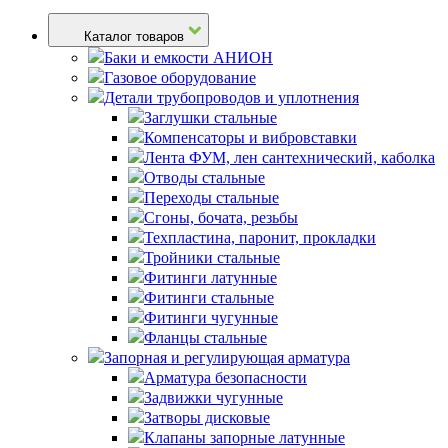
Каталог товаров
Баки и емкости АНИОН
Газовое оборудование
Детали трубопроводов и уплотнения
Заглушки стальные
Компенсаторы и вибровставки
Лента ФУМ, лен сантехнический, каболка
Отводы стальные
Переходы стальные
Сгоны, бочата, резьбы
Техпластина, паронит, прокладки
Тройники стальные
Фитинги латунные
Фитинги стальные
Фитинги чугунные
Фланцы стальные
Запорная и регулирующая арматура
Арматура безопасности
Задвижки чугунные
Затворы дисковые
Клапаны запорные латунные