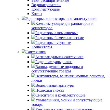
Баки расширительные
Водонагреватели
Комплектующие
Котлы
Радиаторы, конвекторы и комплектующие
Комплектующие для радиаторов и
конвекторов
Радиаторы алюминиевые
Радиаторы биметаллические
Радиаторы чугунные
Конвекторы
Сантехника
Антивандальная сантехника
Биде, писсуары, чаши
Ванны, душевые поддоны и
сопутствующие товары
Вентиляторы, вентиляционные решетки,
лючки
Водосливная арматура
Подводка гибкая
Смесители и комплектующие
Умывальники, мойки и сопутствующие
товары
Унитазы и сопутствующие товары