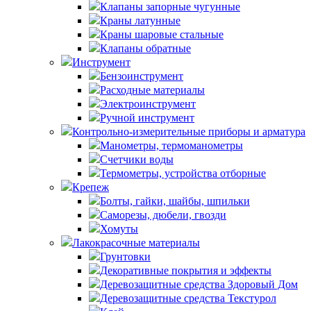
Клапаны запорные чугунные
Краны латунные
Краны шаровые стальные
Клапаны обратные
Инструмент
Бензоинструмент
Расходные материалы
Электроинструмент
Ручной инструмент
Контрольно-измерительные приборы и арматура
Манометры, термоманометры
Счетчики воды
Термометры, устройства отборные
Крепеж
Болты, гайки, шайбы, шпильки
Саморезы, дюбели, гвозди
Хомуты
Лакокрасочные материалы
Грунтовки
Декоративные покрытия и эффекты
Деревозащитные средства Здоровый Дом
Деревозащитные средства Текстурол