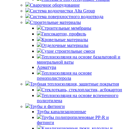
Сварочное оборудование
Система водоочистки Alta Group
Система поверхностного водоотвода
Строительные материалы
Строительные мембраны
Гипсокартон, профиль
Кровельные материалы
Отделочные материалы
Сухие строительные смеси
Теплоизоляция на основе базальтовой и
минеральной ваты
Арматура
Теплоизоляция на основе
пенополистерола
Трубная теплоизоляция, защитные покрытия
Стеклоткань, стеклопластик, асбокартон
Теплоизоляция на основе вспененного
полиэтилена
Трубы и фитинги
Трубы канализационные
Трубы полипропиленовые PP-R и
фитинги
Канализационные люки, колодцы и