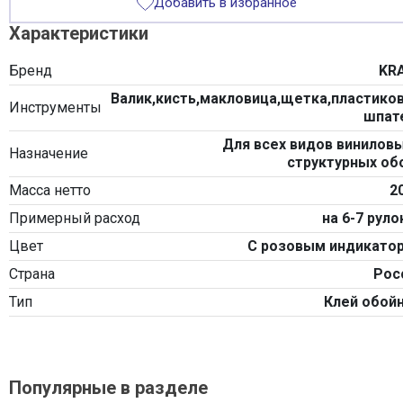
Добавить в избранное
Характеристики
Бренд
KR
Валик,кисть,макловица,щетка,пластико
Инструменты
шпат
Для всех видов виниловы
Назначение
структурных об
Масса нетто
2
Примерный расход
на 6-7 руло
Цвет
С розовым индикато
Страна
Рос
Тип
Клей обой
Популярные в разделе