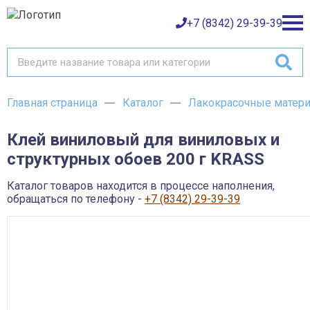
+7 (8342) 29-39-39
Главная страница
Каталог
Лакокрасочные матер
Каталог товаров
Клей виниловый для виниловых и
О компании
Баки и емкости АНИОН
структурных обоев 200 г KRASS
Газовое оборудование
Детали трубопроводов и уплотнения
Оплата
Запорная и регулирующая арматура
Каталог товаров находится в процессе наполнения,
Инструмент
обращаться по телефону -
+7 (8342) 29-39-39
Контрольно-измерительные приборы и арматура
Доставка
Крепеж
Лакокрасочные материалы
Возврат товара
Насосное оборудование
Пожарное оборудование
Отопительное оборудование
Контакты
Радиаторы, конвекторы и комплектующие
Сантехника