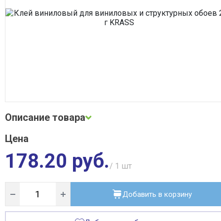
Сварочное оборудование
Система водоочистки Alta Group
Система поверхностного водоотвода
Строительные материалы
Трубная теплоизоляция, защитные покрытия
Трубы и фитинги
Фильтры, грязевики, элеваторы
Хозтовары
Электротехнические товары
Описание товара
Цена
Описание и фото товара, технические характеристики, габариты, внешний
вид и цвет, страна производства, а также сертификаты и паспорта носят
178.20 руб.
справочный характер и основываются на последних доступных сведени
от производителя. Производитель оставляет за собой право изменить
/ 1
шт
параметры без предварительного уведомления продавца. Предложение
не является публичной офертой.
Добавить в корзину