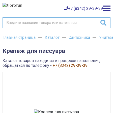
+7 (8342) 29-39-39
Главная страница
Каталог
Сантехника
Унитаз
Каталог товаров
Крепеж для писсуара
О компании
Баки и емкости АНИОН
Газовое оборудование
Каталог товаров находится в процессе наполнения,
Детали трубопроводов и уплотнения
Оплата
обращаться по телефону -
+7 (8342) 29-39-39
Запорная и регулирующая арматура
Инструмент
Контрольно-измерительные приборы и арматура
Доставка
Крепеж
Лакокрасочные материалы
Возврат товара
Насосное оборудование
Пожарное оборудование
Отопительное оборудование
Контакты
Радиаторы, конвекторы и комплектующие
Сантехника