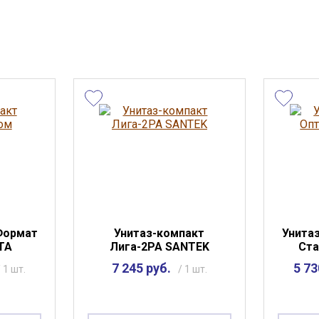
Формат
Унитаз-компакт
Унита
TA
Лига-2РА SANTEK
Ста
7 245 руб.
5 73
/ 1 шт.
/ 1 шт.