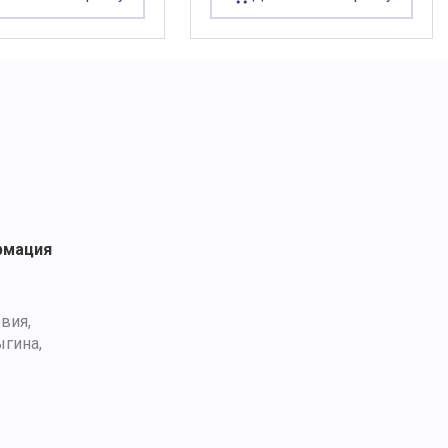
рмация
вия,
ыгина,