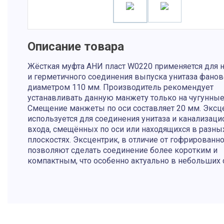
Описание товара
Жёсткая муфта АНИ пласт W0220 применяется для 
и герметичного соединения выпуска унитаза фанов
диаметром 110 мм. Производитель рекомендует
устанавливать данную манжету только на чугунные
Смещение манжеты по оси составляет 20 мм. Эксц
используется для соединения унитаза и канализаци
входа, смещённых по оси или находящихся в разны
плоскостях. Эксцентрик, в отличие от гофрированн
позволяют сделать соединение более коротким и
компактным, что особенно актуально в небольших 
Описание и фото товара, технические характеристики, габарит
вид и цвет, страна производства, а также сертификаты и паспор
справочный характер и основываются на последних доступных
от производителя. Производитель оставляет за собой право из
параметры без предварительного уведомления продавца. Пре