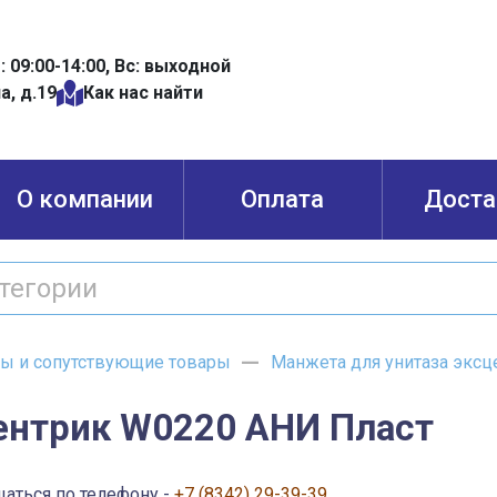
б: 09:00-14:00, Вс: выходной
а, д.19
Как нас найти
О компании
Оплата
Доста
зы и сопутствующие товары
Манжета для унитаза эксц
ентрик W0220 АНИ Пласт
щаться по телефону -
+7 (8342) 29-39-39