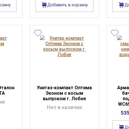
рзину
Добавить в корзину
До
Эталон
Унитаз-компакт Оптима
Арма
TA
Эконом с косым
ба
выпуском г. Лобня
по
ии
WC6
Нет в наличии
535
До