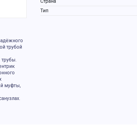
Страна
Тип
надёжного
ой трубой
 трубы.
ентрик
онного
х
ой муфты,
санузлах.
ы, внешний
та носят
 сведениях
менить
дложение