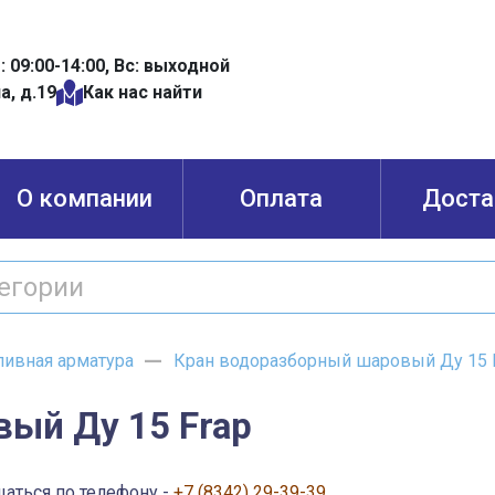
б: 09:00-14:00, Вс: выходной
а, д.19
Как нас найти
О компании
Оплата
Доста
ливная арматура
Кран водоразборный шаровый Ду 15 
ый Ду 15 Frap
щаться по телефону -
+7 (8342) 29-39-39