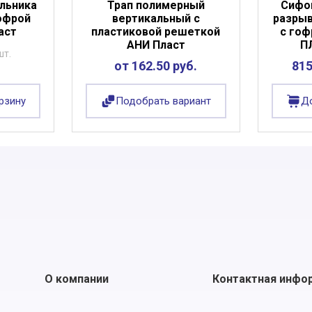
льника
Трап полимерный
Сифо
офрой
вертикальный с
разрыв
аст
пластиковой решеткой
с гоф
АНИ Пласт
П
шт.
от 162.50 руб.
815
рзину
Подобрать вариант
До
О компании
Контактная инфо