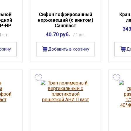
льной
Сифон гофрированный
Кран
одной
нержавещий (с винтом)
л
НР-НР
Санпласт
343
40.70 руб.
1 шт.
/ 1 шт.
рзину
Добавить в корзину
До