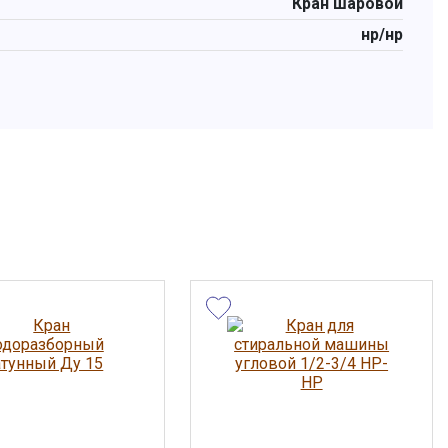
Кран шаровой
нр/нр