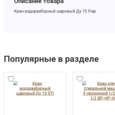
Описание товара
Кран водоразборный шаровый Ду 15 Frap
Описание и фото товара, технические характеристики, габарит
вид и цвет, страна производства, а также сертификаты и паспор
справочный характер и основываются на последних доступных
от производителя. Производитель оставляет за собой право из
параметры без предварительного уведомления продавца. Пре
не является публичной офертой.
Популярные в разделе