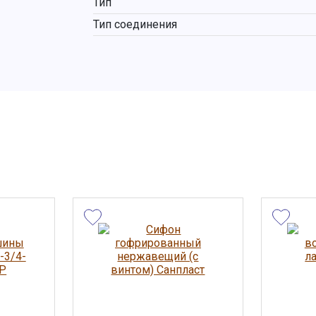
Тип
Тип соединения
ы, внешний
та носят
 сведениях
менить
дложение