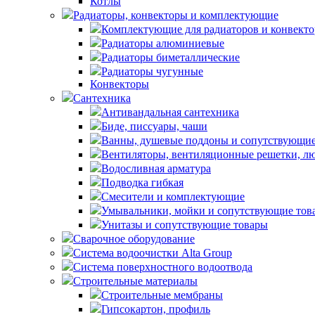
Котлы
Радиаторы, конвекторы и комплектующие
Комплектующие для радиаторов и конвекто
Радиаторы алюминиевые
Радиаторы биметаллические
Радиаторы чугунные
Конвекторы
Сантехника
Антивандальная сантехника
Биде, писсуары, чаши
Ванны, душевые поддоны и сопутствующие
Вентиляторы, вентиляционные решетки, л
Водосливная арматура
Подводка гибкая
Смесители и комплектующие
Умывальники, мойки и сопутствующие тов
Унитазы и сопутствующие товары
Сварочное оборудование
Система водоочистки Alta Group
Система поверхностного водоотвода
Строительные материалы
Строительные мембраны
Гипсокартон, профиль