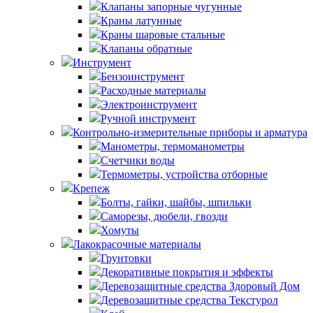
Клапаны запорные чугунные
Краны латунные
Краны шаровые стальные
Клапаны обратные
Инструмент
Бензоинструмент
Расходные материалы
Электроинструмент
Ручной инструмент
Контрольно-измерительные приборы и арматура
Манометры, термоманометры
Счетчики воды
Термометры, устройства отборные
Крепеж
Болты, гайки, шайбы, шпильки
Саморезы, дюбели, гвозди
Хомуты
Лакокрасочные материалы
Грунтовки
Декоративные покрытия и эффекты
Деревозащитные средства Здоровый Дом
Деревозащитные средства Текстурол