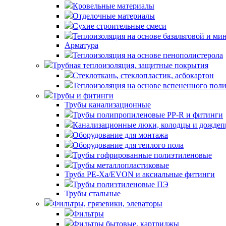
Кровельные материалы
Отделочные материалы
Сухие строительные смеси
Теплоизоляция на основе базальтовой и ми
Арматура
Теплоизоляция на основе пенополистерола
Трубная теплоизоляция, защитные покрытия
Стеклоткань, стеклопластик, асбокартон
Теплоизоляция на основе вспененного пол
Трубы и фитинги
Трубы канализационные
Трубы полипропиленовые PP-R и фитинги
Канализационные люки, колодцы и дожде
Оборудование для монтажа
Оборудование для теплого пола
Трубы гофрированные полиэтиленовые
Трубы металлопластиковые
Труба PE-Xa/EVON и аксиальные фитинги
Трубы полиэтиленовые ПЭ
Трубы стальные
Фильтры, грязевики, элеваторы
Фильтры
Фильтры бытовые, картриджы