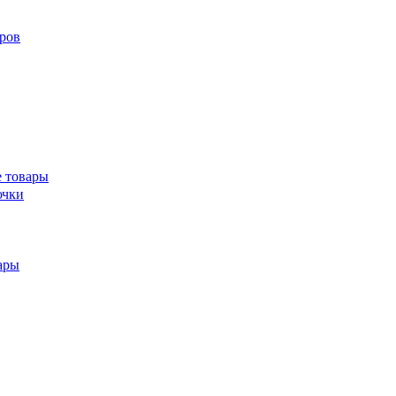
ров
 товары
ючки
ары