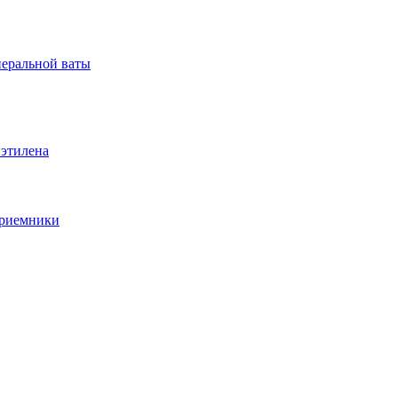
неральной ваты
иэтилена
приемники