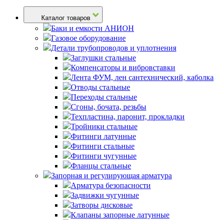
Каталог товаров
Баки и емкости АНИОН
Газовое оборудование
Детали трубопроводов и уплотнения
Заглушки стальные
Компенсаторы и вибровставки
Лента ФУМ, лен сантехнический, каболка
Отводы стальные
Переходы стальные
Сгоны, бочата, резьбы
Техпластина, паронит, прокладки
Тройники стальные
Фитинги латунные
Фитинги стальные
Фитинги чугунные
Фланцы стальные
Запорная и регулирующая арматура
Арматура безопасности
Задвижки чугунные
Затворы дисковые
Клапаны запорные латунные