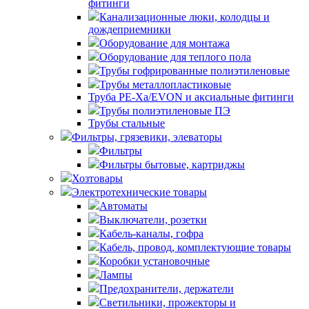
фитинги
Канализационные люки, колодцы и
дождеприемники
Оборудование для монтажа
Оборудование для теплого пола
Трубы гофрированные полиэтиленовые
Трубы металлопластиковые
Труба PE-Xa/EVON и аксиальные фитинги
Трубы полиэтиленовые ПЭ
Трубы стальные
Фильтры, грязевики, элеваторы
Фильтры
Фильтры бытовые, картриджы
Хозтовары
Электротехнические товары
Автоматы
Выключатели, розетки
Кабель-каналы, гофра
Кабель, провод, комплектующие товары
Коробки установочные
Лампы
Предохранители, держатели
Светильники, прожекторы и