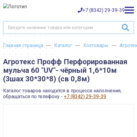
+7 (8342) 29-39-39
Главная страница
Каталог
Хозтовары
Агротек
Каталог товаров
Агротекс Профф Перфорированная
О компании
Баки и емкости АНИОН
мульча 60 "UV"- чёрный 1,6*10м
Газовое оборудование
Детали трубопроводов и уплотнения
(3шах 30*30*8) (св 0,8м)
Оплата
Запорная и регулирующая арматура
Инструмент
Каталог товаров находится в процессе наполнения,
Контрольно-измерительные приборы и арматура
Доставка
обращаться по телефону -
+7 (8342) 29-39-39
Крепеж
Лакокрасочные материалы
Возврат товара
Насосное оборудование
Пожарное оборудование
Отопительное оборудование
Контакты
Радиаторы, конвекторы и комплектующие
Сантехника