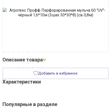
Сварочное оборудование
Система водоочистки Alta Group
Система поверхностного водоотвода
Строительные материалы
Трубная теплоизоляция, защитные покрытия
Трубы и фитинги
Фильтры, грязевики, элеваторы
Хозтовары
Электротехнические товары
Описание товара
Описание и фото товара, технические характеристики, габариты,
Добавить в избранное
внешний вид и цвет, страна производства, а также сертификаты
и паспорта носят справочный характер и основываются на последних
Характеристики
доступных сведениях от производителя. Производитель оставляет
за собой право изменить параметры без предварительного
уведомления продавца. Предложение не является публичной
офертой.
Популярные в разделе