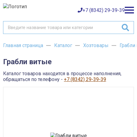
+7 (8342) 29-39-39
Главная страница
Каталог
Хозтовары
Грабли
Каталог товаров
Грабли витые
О компании
Баки и емкости АНИОН
Газовое оборудование
Каталог товаров находится в процессе наполнения,
Детали трубопроводов и уплотнения
Оплата
обращаться по телефону -
+7 (8342) 29-39-39
Запорная и регулирующая арматура
Инструмент
Контрольно-измерительные приборы и арматура
Доставка
Крепеж
Лакокрасочные материалы
Возврат товара
Насосное оборудование
Пожарное оборудование
Отопительное оборудование
Контакты
Радиаторы, конвекторы и комплектующие
Сантехника