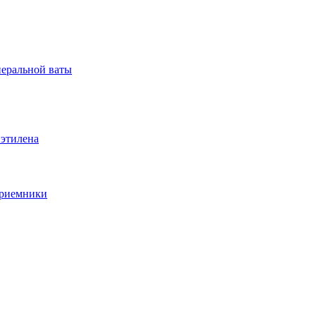
неральной ваты
иэтилена
приемники