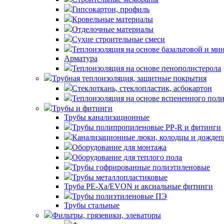
Гипсокартон, профиль
Кровельные материалы
Отделочные материалы
Сухие строительные смеси
Теплоизоляция на основе базальтовой и ми
Арматура
Теплоизоляция на основе пенополистерола
Трубная теплоизоляция, защитные покрытия
Стеклоткань, стеклопластик, асбокартон
Теплоизоляция на основе вспененного пол
Трубы и фитинги
Трубы канализационные
Трубы полипропиленовые PP-R и фитинги
Канализационные люки, колодцы и дожде
Оборудование для монтажа
Оборудование для теплого пола
Трубы гофрированные полиэтиленовые
Трубы металлопластиковые
Труба PE-Xa/EVON и аксиальные фитинги
Трубы полиэтиленовые ПЭ
Трубы стальные
Фильтры, грязевики, элеваторы