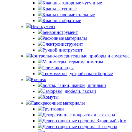
Клапаны запорные чугунные
Краны латунные
Краны шаровые стальные
Клапаны обратные
Инструмент
Бензоинструмент
Расходные материалы
Электроинструмент
Ручной инструмент
Контрольно-измерительные приборы и арматура
Манометры, термоманометры
Счетчики воды
Термометры, устройства отборные
Крепеж
Болты, гайки, шайбы, шпильки
Саморезы, дюбели, гвозди
Хомуты
Лакокрасочные материалы
Грунтовки
Декоративные покрытия и эффекты
Деревозащитные средства Здоровый Дом
Деревозащитные средства Текстурол