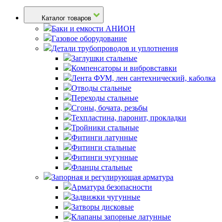
Каталог товаров
Баки и емкости АНИОН
Газовое оборудование
Детали трубопроводов и уплотнения
Заглушки стальные
Компенсаторы и вибровставки
Лента ФУМ, лен сантехнический, каболка
Отводы стальные
Переходы стальные
Сгоны, бочата, резьбы
Техпластина, паронит, прокладки
Тройники стальные
Фитинги латунные
Фитинги стальные
Фитинги чугунные
Фланцы стальные
Запорная и регулирующая арматура
Арматура безопасности
Задвижки чугунные
Затворы дисковые
Клапаны запорные латунные