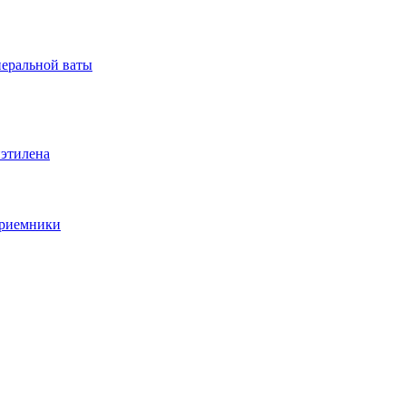
неральной ваты
иэтилена
приемники