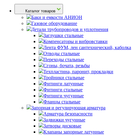
Каталог товаров
Баки и емкости АНИОН
Газовое оборудование
Детали трубопроводов и уплотнения
Заглушки стальные
Компенсаторы и вибровставки
Лента ФУМ, лен сантехнический, каболка
Отводы стальные
Переходы стальные
Сгоны, бочата, резьбы
Техпластина, паронит, прокладки
Тройники стальные
Фитинги латунные
Фитинги стальные
Фитинги чугунные
Фланцы стальные
Запорная и регулирующая арматура
Арматура безопасности
Задвижки чугунные
Затворы дисковые
Клапаны запорные латунные