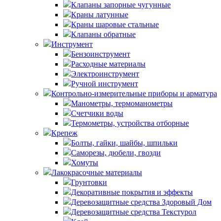
Клапаны запорные чугунные
Краны латунные
Краны шаровые стальные
Клапаны обратные
Инструмент
Бензоинструмент
Расходные материалы
Электроинструмент
Ручной инструмент
Контрольно-измерительные приборы и арматура
Манометры, термоманометры
Счетчики воды
Термометры, устройства отборные
Крепеж
Болты, гайки, шайбы, шпильки
Саморезы, дюбели, гвозди
Хомуты
Лакокрасочные материалы
Грунтовки
Декоративные покрытия и эффекты
Деревозащитные средства Здоровый Дом
Деревозащитные средства Текстурол