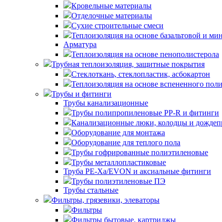
Кровельные материалы
Отделочные материалы
Сухие строительные смеси
Теплоизоляция на основе базальтовой и ми
Арматура
Теплоизоляция на основе пенополистерола
Трубная теплоизоляция, защитные покрытия
Стеклоткань, стеклопластик, асбокартон
Теплоизоляция на основе вспененного пол
Трубы и фитинги
Трубы канализационные
Трубы полипропиленовые PP-R и фитинги
Канализационные люки, колодцы и дожде
Оборудование для монтажа
Оборудование для теплого пола
Трубы гофрированные полиэтиленовые
Трубы металлопластиковые
Труба PE-Xa/EVON и аксиальные фитинги
Трубы полиэтиленовые ПЭ
Трубы стальные
Фильтры, грязевики, элеваторы
Фильтры
Фильтры бытовые, картриджы