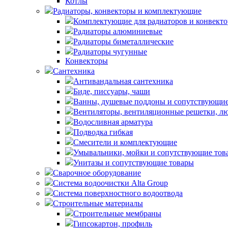
Котлы
Радиаторы, конвекторы и комплектующие
Комплектующие для радиаторов и конвекто
Радиаторы алюминиевые
Радиаторы биметаллические
Радиаторы чугунные
Конвекторы
Сантехника
Антивандальная сантехника
Биде, писсуары, чаши
Ванны, душевые поддоны и сопутствующие
Вентиляторы, вентиляционные решетки, л
Водосливная арматура
Подводка гибкая
Смесители и комплектующие
Умывальники, мойки и сопутствующие тов
Унитазы и сопутствующие товары
Сварочное оборудование
Система водоочистки Alta Group
Система поверхностного водоотвода
Строительные материалы
Строительные мембраны
Гипсокартон, профиль