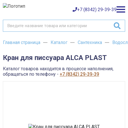
+7 (8342) 29-39-39
Главная страница
Каталог
Сантехника
Водосл
Каталог товаров
Кран для писсуара ALCA PLAST
О компании
Баки и емкости АНИОН
Газовое оборудование
Каталог товаров находится в процессе наполнения,
Детали трубопроводов и уплотнения
Оплата
обращаться по телефону -
+7 (8342) 29-39-39
Запорная и регулирующая арматура
Инструмент
Контрольно-измерительные приборы и арматура
Доставка
Крепеж
Лакокрасочные материалы
Возврат товара
Насосное оборудование
Пожарное оборудование
Отопительное оборудование
Контакты
Радиаторы, конвекторы и комплектующие
Сантехника