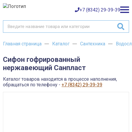
+7 (8342) 29-39-39
Главная страница
Каталог
Сантехника
Водосл
Каталог товаров
Сифон гофрированный
О компании
Баки и емкости АНИОН
нержавеющий Санпласт
Газовое оборудование
Детали трубопроводов и уплотнения
Оплата
Запорная и регулирующая арматура
Каталог товаров находится в процессе наполнения,
Инструмент
обращаться по телефону -
+7 (8342) 29-39-39
Контрольно-измерительные приборы и арматура
Доставка
Крепеж
Лакокрасочные материалы
Возврат товара
Насосное оборудование
Пожарное оборудование
Отопительное оборудование
Контакты
Радиаторы, конвекторы и комплектующие
Сантехника