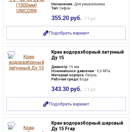
Диаметр
Назначение:
Для умывальника
Сварочное оборудование
Тип:
Сифон
Система водоочистки Alta Group
Материал решетки
Система поверхностного водоотвода
355.20 руб.
/ 1 шт.
Строительные материалы
Трубная теплоизоляция, защитные покрытия
Назначение
Подобрать вариант
Трубы и фитинги
Фильтры, грязевики, элеваторы
Номинальное давление
Хозтовары
Кран водоразборный латунный
Электротехнические товары
Ду 15
Максимальная температура окружающей среды
Диаметр:
15 мм
Номинальное давление :
0,6 МПа
Комплектация
Материал корпуса:
Латунь
Рабочая среда:
Вода
343.30 руб.
/ 1 шт.
Длина
Подобрать вариант
Масса нетто
Материал
Кран водоразборный шаровый
Ду 15 Frap