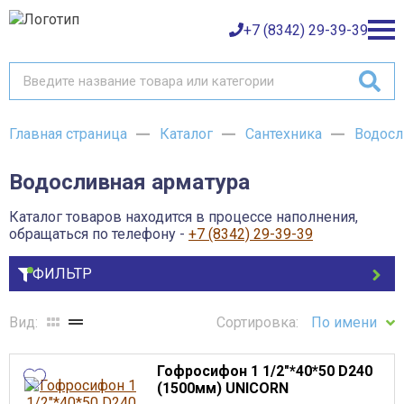
Фильтр
+7 (8342) 29-39-39
Цена
Главная страница
Каталог
Сантехника
Водосл
Каталог товаров
40.7
9719.5
Водосливная арматура
О компании
Баки и емкости АНИОН
Газовое оборудование
Каталог товаров находится в процессе наполнения,
Детали трубопроводов и уплотнения
Бренд
Оплата
обращаться по телефону -
+7 (8342) 29-39-39
Запорная и регулирующая арматура
Инструмент
ФИЛЬТР
Класс герметичности затвора
Контрольно-измерительные приборы и арматура
Доставка
Крепеж
Лакокрасочные материалы
Максимальная температура рабочей среды
Вид:
Сортировка:
По имени
Возврат товара
Насосное оборудование
Пожарное оборудование
Гарантия
Отопительное оборудование
Гофросифон 1 1/2"*40*50 D240
Контакты
Радиаторы, конвекторы и комплектующие
(1500мм) UNICORN
Сантехника